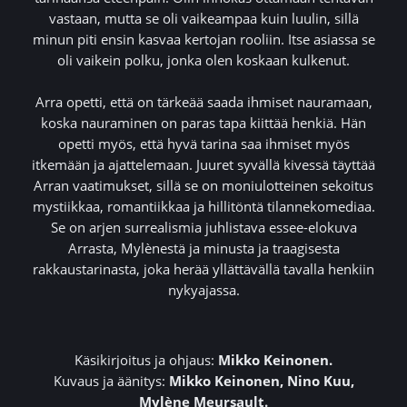
vastaan, mutta se oli vaikeampaa kuin luulin, sillä
minun piti ensin kasvaa kertojan rooliin. Itse asiassa se
oli vaikein polku, jonka olen koskaan kulkenut.
Arra opetti, että on tärkeää saada ihmiset nauramaan,
koska nauraminen on paras tapa kiittää henkiä. Hän
opetti myös, että hyvä tarina saa ihmiset myös
itkemään ja ajattelemaan. Juuret syvällä kivessä täyttää
Arran vaatimukset, sillä se on moniulotteinen sekoitus
mystiikkaa, romantiikkaa ja hillitöntä tilannekomediaa.
Se on arjen surrealismia juhlistava essee-elokuva
Arrasta, Mylènestä ja minusta ja traagisesta
rakkaustarinasta, joka herää yllättävällä tavalla henkiin
nykyajassa.
Käsikirjoitus ja ohjaus:
Mikko Keinonen.
Kuvaus ja äänitys:
Mikko Keinonen, Nino Kuu,
Mylène Meursault.