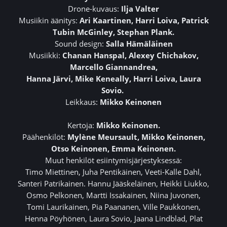
Drone-kuvaus:
Ilja Valter
Musiikin äänitys:
Ari Kaartinen, Harri Loiva, Patrick
Tubin McGinley, Stephan Plank.
Sound design:
Salla Hämäläinen
Musiikki:
Chanan Hanspal, Alexey Chichakov,
Marcello Giannandrea,
Hanna Järvi, Mike Keneally, Harri Loiva, Laura
Sovio.
Leikkaus:
Mikko Keinonen
Kertoja:
Mikko Keinonen.
Päähenkilöt:
Mylène Meursault, Mikko Keinonen,
Otso Keinonen, Emma Keinonen.
Muut henkilöt esiintymisjärjestyksessä:
Timo Miettinen, Juha Pentikäinen, Veeti-Kalle Dahl,
Santeri Patrikainen. Hannu Jääskeläinen, Heikki Liukko,
Osmo Pelkonen, Martti Issakainen, Niina Juvonen,
Tomi Laurikainen, Pia Paananen, Ville Paukkonen,
Henna Pöyhönen, Laura Sovio, Jaana Lindblad, Plat