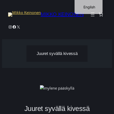
Skip
English
to
MIKKO KEINONEN
Finnish
content
Instagram
Facebook
X
Juuret syvällä kivessä
Juuret syvällä kivessä