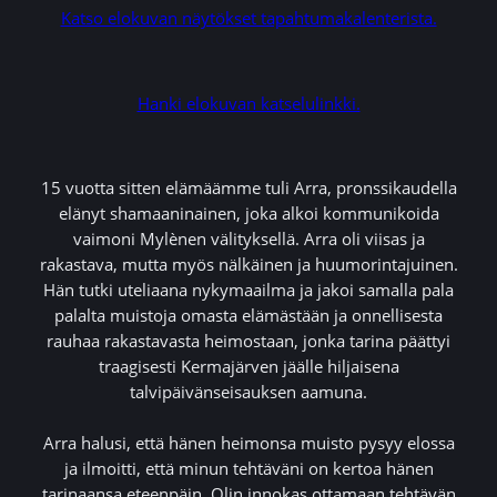
Katso elokuvan näytökset tapahtumakalenterista.
Hanki elokuvan katselulinkki.
15 vuotta sitten elämäämme tuli Arra, pronssikaudella
elänyt shamaaninainen, joka alkoi kommunikoida
vaimoni Mylènen välityksellä. Arra oli viisas ja
rakastava, mutta myös nälkäinen ja huumorintajuinen.
Hän tutki uteliaana nykymaailma ja jakoi samalla pala
palalta muistoja omasta elämästään ja onnellisesta
rauhaa rakastavasta heimostaan, jonka tarina päättyi
traagisesti Kermajärven jäälle hiljaisena
talvipäivänseisauksen aamuna.
Arra halusi, että hänen heimonsa muisto pysyy elossa
ja ilmoitti, että minun tehtäväni on kertoa hänen
tarinaansa eteenpäin. Olin innokas ottamaan tehtävän