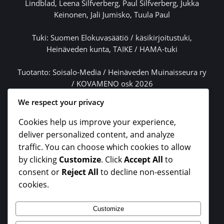
Lindblad, Leena Silfverberg, Paul Silfverberg, Jukka
Keinonen, Jali Jumisko, Tuula Paul
Tuki: Suomen Elokuvasäätiö / käsikirjoitustuki,
Heinäveden kunta, TAIKE / HAMA-tuki
Tuotanto: Soisalo-Media / Heinäveden Muinaisseura ry
/ KOVAMENO osk 2026
Tuottaja: Mikko Keinonen
We respect your privacy
Cookies help us improve your experience,
deliver personalized content, and analyze
‹
›
traffic. You can choose which cookies to allow
by clicking
Customize
. Click
Accept All
to
consent or
Reject All
to decline non-essential
cookies.
Korkearesoluutiokuvia on ladattavissa
Flickr-tilillä.
Customize