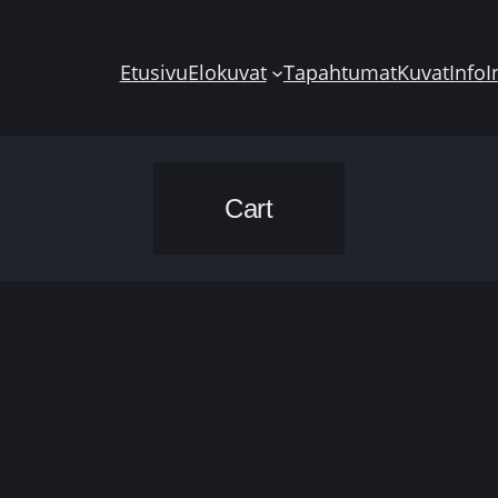
Etusivu
Elokuvat
Tapahtumat
Kuvat
Info
I
Cart