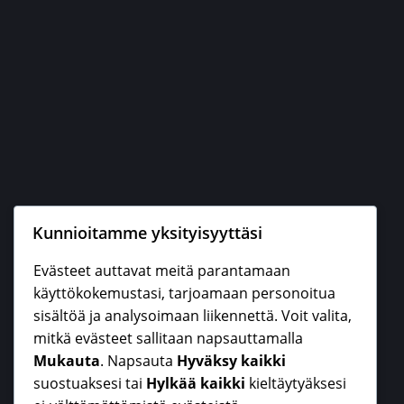
Kunnioitamme yksityisyyttäsi
Mikko Keinonen
Evästeet auttavat meitä parantamaan
käyttökokemustasi, tarjoamaan personoitua
sisältöä ja analysoimaan liikennettä. Voit valita,
mitkä evästeet sallitaan napsauttamalla
Mukauta
. Napsauta
Hyväksy kaikki
suostuaksesi tai
Hylkää kaikki
kieltäytyäksesi