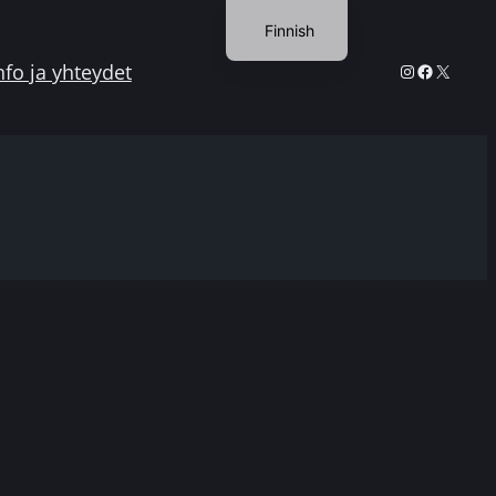
Finnish
English
Instagram
Facebook
X
nfo ja yhteydet