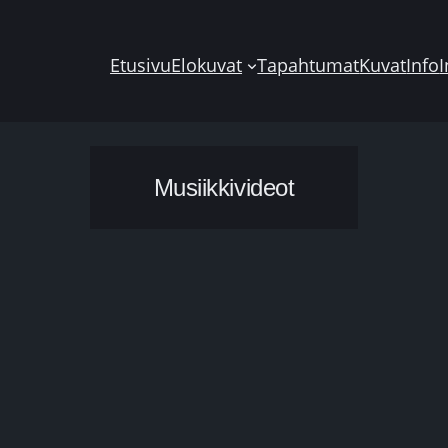
Etusivu
Elokuvat
Tapahtumat
Kuvat
Info
I
Musiikkivideot