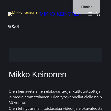
Siirry
Finnish
sisältöön
MIKKO KEINONEN
English
Instagram
Facebook
X
Mikko Keinonen
Olen heinäveteläinen elokuvantekijä, kulttuurituottaja
ja media-ammattilainen. Olen työskennellyt alalla noin
30 vuotta.
Olen tehnyt urallani toistasataa video- ja elokuvateosta