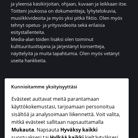
ja yleensä käsikirjoitan, ohjaan, kuvaan ja leikkaan itse.
Töitteni joukossa on dokumentteja, lyhytelokuvia,
musiikkivideoita ja myös yksi pitkä fiktio. Olen myös
tehnyt opetus- ja yritysvideoita sekä erilaisia
esitystallenteita.
Media-alan töiden lisäksi olen toiminut
kulttuurituottajana ja järjestänyt konsertteja,
näyttelyitä ja muita tapahtumia. Olen myös vetänyt
useita hankkeita.
Kunnioitamme yksityisyyttäsi
Evästeet auttavat meitä parantamaan
Uusia julkaisuja
käyttökokemustasi, tarjoamaan personoitua
ja tulevia näytöksiä
sisältöä ja analysoimaan liikennettä. Voit valita,
mitkä evästeet sallitaan napsauttamalla
Uusinta elokuvaani Juuret syvällä kivessä
Mukauta
. Napsauta
Hyväksy kaikki
esitetään lähiaikoina eri puolilla Suomea ja
suostuaksesi tai
Hylkää kaikki
kieltäytyäksesi