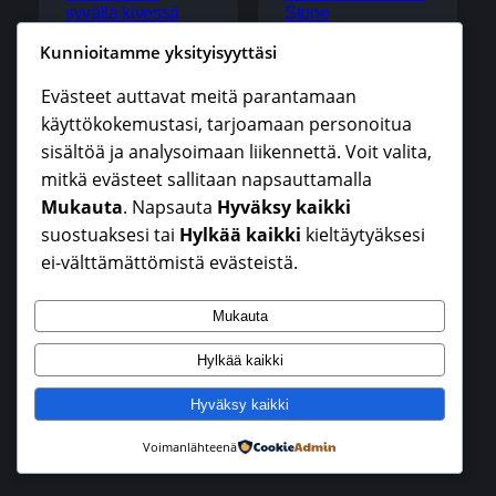
syvällä kivessä
Stone
5,99
€
5,99
€
Kunnioitamme yksityisyyttäsi
Lisää ostoskoriin
Lisää ostoskoriin
Evästeet auttavat meitä parantamaan
käyttökokemustasi, tarjoamaan personoitua
sisältöä ja analysoimaan liikennettä. Voit valita,
mitkä evästeet sallitaan napsauttamalla
Mukauta
. Napsauta
Hyväksy kaikki
suostuaksesi tai
Hylkää kaikki
kieltäytyäksesi
Instagram
Faceboo
X
Mikko Keinonen
ei-välttämättömistä evästeistä.
Mukauta
Hylkää kaikki
Hyväksy kaikki
Voimanlähteenä