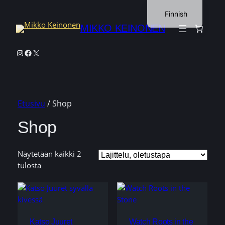
Finnish
MIKKO KEINONEN
English
Instagram
Facebook
X
Etusivu
/ Shop
Shop
Näytetään kaikki 2
tulosta
Katso Juuret
Watch Roots in the